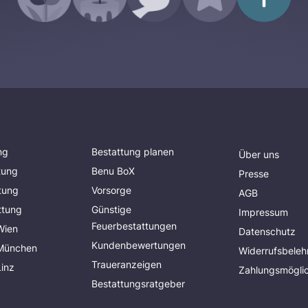
ng
Bestattung planen
Über uns
tung
Benu BoX
Presse
tung
Vorsorge
AGB
ttung
Günstige
Impressum
Feuerbestattungen
Wien
Datenschutz
Kundenbewertungen
 München
Widerrufsbeleh
Traueranzeigen
Linz
Zahlungsmöglic
Bestattungsratgeber