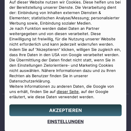
AGB
Auf dieser Website nutzen wir Cookies. Diese helfen uns bei
der Bereitstellung unserer Dienste. Die Verarbeitung dient
Impressum
der: Einbindung von Inhalten externen Diensten &
Elementen; statistischen Analyse/Messung; personalisierter
Datenschutz
Werbung sowie, Einbindung sozialer Medien.
Widerrufsbelehrung
Je nach Funktion werden dabei Daten an Partner
weitergegeben und von diesen verarbeitet. Diese
Zahlungsmöglichkeiten
Einwilligung ist freiwillig, für die Nutzung unserer Website
nicht erforderlich und kann jederzeit widerrufen werden.
Indem Sie auf "Akzeptieren" klicken, willigen Sie zugleich ein,
dass Ihre Daten in den USA von Google verarbeitet werden.
Die Übermittlung der Daten findet nicht statt, wenn Sie in
den Einstellungen Zielorientiere- und Marketing Cookies
nicht auswählen. Nähere Informationen dazu und zu Ihren
Staatlich geprüfter
Rechten als Benutzer finden Sie in unserer
Bestatter
Datenschutzerklärung.
Weitere Informationen zu anderen Daten, die Google von
uns erhält, finden Sie auf
dieser Seite
, auf der Google
erläutert, wie diese Daten verwendet werden.
AKZEPTIEREN
© 2026 Benu GmbH. Alle Rechte vorbehalten.
Angebot
EINSTELLUNGEN
0800 88 44 04
erstellen