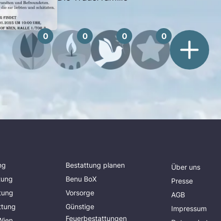
0
0
0
0
ng
Bestattung planen
Über uns
tung
Benu BoX
Presse
tung
Vorsorge
AGB
ttung
Günstige
Impressum
Feuerbestattungen
Wien