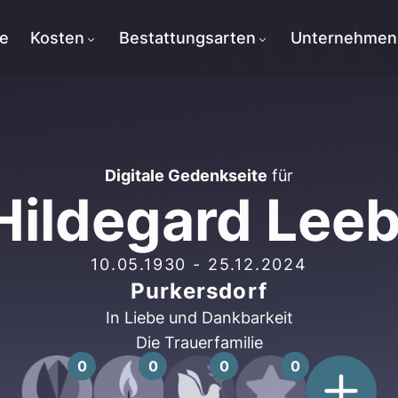
te
Kosten
Bestattungsarten
Unternehmen
Digitale Gedenkseite
für
Hildegard Lee
10.05.1930
-
25.12.2024
Purkersdorf
In Liebe und Dankbarkeit
Die Trauerfamilie
0
0
0
0