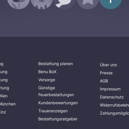
ng
Bestattung planen
Über uns
tung
Benu BoX
Presse
tung
Vorsorge
AGB
ttung
Günstige
Impressum
Feuerbestattungen
Wien
Datenschutz
Kundenbewertungen
 München
Widerrufsbeleh
Traueranzeigen
Linz
Zahlungsmöglic
Bestattungsratgeber