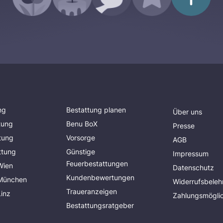
ng
Bestattung planen
Über uns
tung
Benu BoX
Presse
tung
Vorsorge
AGB
ttung
Günstige
Impressum
Feuerbestattungen
Wien
Datenschutz
Kundenbewertungen
 München
Widerrufsbeleh
Traueranzeigen
Linz
Zahlungsmöglic
Bestattungsratgeber