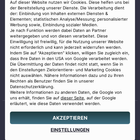
AGB
Auf dieser Website nutzen wir Cookies. Diese helfen uns bei
der Bereitstellung unserer Dienste. Die Verarbeitung dient
Impressum
der: Einbindung von Inhalten externen Diensten &
Elementen; statistischen Analyse/Messung; personalisierter
Datenschutz
Werbung sowie, Einbindung sozialer Medien.
Widerrufsbelehrung
Je nach Funktion werden dabei Daten an Partner
weitergegeben und von diesen verarbeitet. Diese
Zahlungsmöglichkeiten
Einwilligung ist freiwillig, für die Nutzung unserer Website
nicht erforderlich und kann jederzeit widerrufen werden.
Indem Sie auf "Akzeptieren" klicken, willigen Sie zugleich ein,
dass Ihre Daten in den USA von Google verarbeitet werden.
Die Übermittlung der Daten findet nicht statt, wenn Sie in
den Einstellungen Zielorientiere- und Marketing Cookies
nicht auswählen. Nähere Informationen dazu und zu Ihren
Staatlich geprüfter
Rechten als Benutzer finden Sie in unserer
Bestatter
Datenschutzerklärung.
Weitere Informationen zu anderen Daten, die Google von
uns erhält, finden Sie auf
dieser Seite
, auf der Google
erläutert, wie diese Daten verwendet werden.
AKZEPTIEREN
© 2026 Benu GmbH. Alle Rechte vorbehalten.
Angebot
EINSTELLUNGEN
0800 88 44 04
erstellen