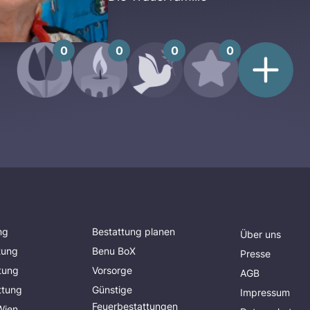
0
0
0
0
ng
Bestattung planen
Über uns
tung
Benu BoX
Presse
tung
Vorsorge
AGB
ttung
Günstige
Impressum
Feuerbestattungen
Wien