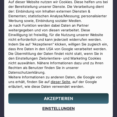
AGB
Auf dieser Website nutzen wir Cookies. Diese helfen uns bei
der Bereitstellung unserer Dienste. Die Verarbeitung dient
Impressum
der: Einbindung von Inhalten externen Diensten &
Elementen; statistischen Analyse/Messung; personalisierter
Datenschutz
Werbung sowie, Einbindung sozialer Medien.
Widerrufsbelehrung
Je nach Funktion werden dabei Daten an Partner
weitergegeben und von diesen verarbeitet. Diese
Zahlungsmöglichkeiten
Einwilligung ist freiwillig, für die Nutzung unserer Website
nicht erforderlich und kann jederzeit widerrufen werden.
Indem Sie auf "Akzeptieren" klicken, willigen Sie zugleich ein,
dass Ihre Daten in den USA von Google verarbeitet werden.
Die Übermittlung der Daten findet nicht statt, wenn Sie in
den Einstellungen Zielorientiere- und Marketing Cookies
nicht auswählen. Nähere Informationen dazu und zu Ihren
Staatlich geprüfter
Rechten als Benutzer finden Sie in unserer
Bestatter
Datenschutzerklärung.
Weitere Informationen zu anderen Daten, die Google von
uns erhält, finden Sie auf
dieser Seite
, auf der Google
erläutert, wie diese Daten verwendet werden.
AKZEPTIEREN
© 2026 Benu GmbH. Alle Rechte vorbehalten.
Angebot
EINSTELLUNGEN
0800 88 44 04
erstellen