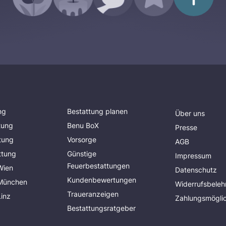
ng
Bestattung planen
Über uns
tung
Benu BoX
Presse
tung
Vorsorge
AGB
ttung
Günstige
Impressum
Feuerbestattungen
Wien
Datenschutz
Kundenbewertungen
 München
Widerrufsbeleh
Traueranzeigen
Linz
Zahlungsmöglic
Bestattungsratgeber