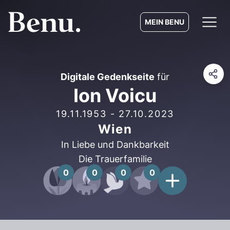
MEIN BENU
Digitale Gedenkseite
für
Ion Voicu
19.11.1953
-
27.10.2023
Wien
In Liebe und Dankbarkeit
Die Trauerfamilie
0
0
0
0