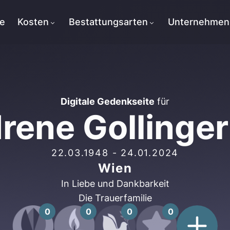
te
Kosten
Bestattungsarten
Unternehmen
Digitale Gedenkseite
für
Irene Gollinger
22.03.1948
-
24.01.2024
Wien
In Liebe und Dankbarkeit
Die Trauerfamilie
0
0
0
0