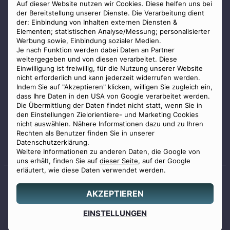
AGB
Auf dieser Website nutzen wir Cookies. Diese helfen uns bei
der Bereitstellung unserer Dienste. Die Verarbeitung dient
Impressum
der: Einbindung von Inhalten externen Diensten &
Elementen; statistischen Analyse/Messung; personalisierter
Datenschutz
Werbung sowie, Einbindung sozialer Medien.
Widerrufsbelehrung
Je nach Funktion werden dabei Daten an Partner
weitergegeben und von diesen verarbeitet. Diese
Zahlungsmöglichkeiten
Einwilligung ist freiwillig, für die Nutzung unserer Website
nicht erforderlich und kann jederzeit widerrufen werden.
Indem Sie auf "Akzeptieren" klicken, willigen Sie zugleich ein,
dass Ihre Daten in den USA von Google verarbeitet werden.
Die Übermittlung der Daten findet nicht statt, wenn Sie in
den Einstellungen Zielorientiere- und Marketing Cookies
nicht auswählen. Nähere Informationen dazu und zu Ihren
Staatlich geprüfter
Rechten als Benutzer finden Sie in unserer
Bestatter
Datenschutzerklärung.
Weitere Informationen zu anderen Daten, die Google von
uns erhält, finden Sie auf
dieser Seite
, auf der Google
erläutert, wie diese Daten verwendet werden.
AKZEPTIEREN
© 2026 Benu GmbH. Alle Rechte vorbehalten.
Angebot
EINSTELLUNGEN
0800 88 44 04
erstellen