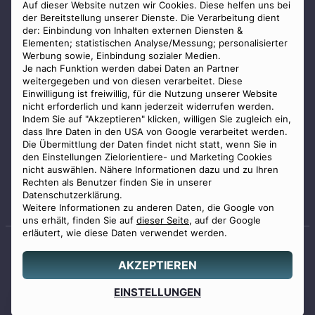
AGB
Auf dieser Website nutzen wir Cookies. Diese helfen uns bei
der Bereitstellung unserer Dienste. Die Verarbeitung dient
Impressum
der: Einbindung von Inhalten externen Diensten &
Elementen; statistischen Analyse/Messung; personalisierter
Datenschutz
Werbung sowie, Einbindung sozialer Medien.
Widerrufsbelehrung
Je nach Funktion werden dabei Daten an Partner
weitergegeben und von diesen verarbeitet. Diese
Zahlungsmöglichkeiten
Einwilligung ist freiwillig, für die Nutzung unserer Website
nicht erforderlich und kann jederzeit widerrufen werden.
Indem Sie auf "Akzeptieren" klicken, willigen Sie zugleich ein,
dass Ihre Daten in den USA von Google verarbeitet werden.
Die Übermittlung der Daten findet nicht statt, wenn Sie in
den Einstellungen Zielorientiere- und Marketing Cookies
nicht auswählen. Nähere Informationen dazu und zu Ihren
Staatlich geprüfter
Rechten als Benutzer finden Sie in unserer
Bestatter
Datenschutzerklärung.
Weitere Informationen zu anderen Daten, die Google von
uns erhält, finden Sie auf
dieser Seite
, auf der Google
erläutert, wie diese Daten verwendet werden.
AKZEPTIEREN
© 2026 Benu GmbH. Alle Rechte vorbehalten.
Angebot
EINSTELLUNGEN
0800 88 44 04
erstellen