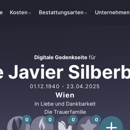
te
Kosten
Bestattungsarten
Unternehmen
Digitale Gedenkseite
für
 Javier Silber
01.12.1940
-
23.04.2025
Wien
In Liebe und Dankbarkeit
Die Trauerfamilie
0
0
0
0