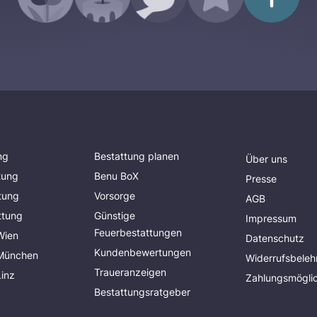
ng
Bestattung planen
Über uns
tung
Benu BoX
Presse
tung
Vorsorge
AGB
ttung
Günstige
Impressum
Feuerbestattungen
Wien
Datenschutz
Kundenbewertungen
 München
Widerrufsbeleh
Traueranzeigen
Linz
Zahlungsmöglic
Bestattungsratgeber