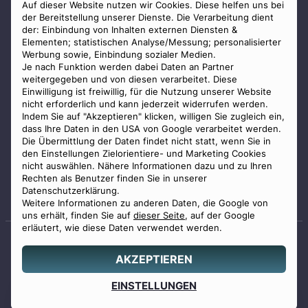
AGB
Auf dieser Website nutzen wir Cookies. Diese helfen uns bei
der Bereitstellung unserer Dienste. Die Verarbeitung dient
Impressum
der: Einbindung von Inhalten externen Diensten &
Elementen; statistischen Analyse/Messung; personalisierter
Datenschutz
Werbung sowie, Einbindung sozialer Medien.
Widerrufsbelehrung
Je nach Funktion werden dabei Daten an Partner
weitergegeben und von diesen verarbeitet. Diese
Zahlungsmöglichkeiten
Einwilligung ist freiwillig, für die Nutzung unserer Website
nicht erforderlich und kann jederzeit widerrufen werden.
Indem Sie auf "Akzeptieren" klicken, willigen Sie zugleich ein,
dass Ihre Daten in den USA von Google verarbeitet werden.
Die Übermittlung der Daten findet nicht statt, wenn Sie in
den Einstellungen Zielorientiere- und Marketing Cookies
nicht auswählen. Nähere Informationen dazu und zu Ihren
Staatlich geprüfter
Rechten als Benutzer finden Sie in unserer
Bestatter
Datenschutzerklärung.
Weitere Informationen zu anderen Daten, die Google von
uns erhält, finden Sie auf
dieser Seite
, auf der Google
erläutert, wie diese Daten verwendet werden.
AKZEPTIEREN
© 2026 Benu GmbH. Alle Rechte vorbehalten.
Angebot
EINSTELLUNGEN
0800 88 44 04
erstellen