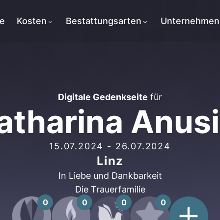
te
Kosten
Bestattungsarten
Unternehmen
Digitale Gedenkseite
für
atharina Anus
15.07.2024
-
26.07.2024
Linz
In Liebe und Dankbarkeit
Die Trauerfamilie
0
0
0
0