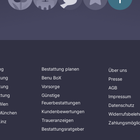
ng
Bestattung planen
Über uns
tung
Benu BoX
Presse
tung
Vorsorge
AGB
ttung
Günstige
Impressum
Feuerbestattungen
Wien
Datenschutz
Kundenbewertungen
 München
Widerrufsbeleh
Traueranzeigen
Linz
Zahlungsmöglic
Bestattungsratgeber