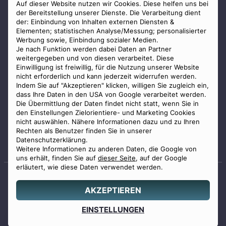
AGB
Auf dieser Website nutzen wir Cookies. Diese helfen uns bei
der Bereitstellung unserer Dienste. Die Verarbeitung dient
Impressum
der: Einbindung von Inhalten externen Diensten &
Elementen; statistischen Analyse/Messung; personalisierter
Datenschutz
Werbung sowie, Einbindung sozialer Medien.
Widerrufsbelehrung
Je nach Funktion werden dabei Daten an Partner
weitergegeben und von diesen verarbeitet. Diese
Zahlungsmöglichkeiten
Einwilligung ist freiwillig, für die Nutzung unserer Website
nicht erforderlich und kann jederzeit widerrufen werden.
Indem Sie auf "Akzeptieren" klicken, willigen Sie zugleich ein,
dass Ihre Daten in den USA von Google verarbeitet werden.
Die Übermittlung der Daten findet nicht statt, wenn Sie in
den Einstellungen Zielorientiere- und Marketing Cookies
nicht auswählen. Nähere Informationen dazu und zu Ihren
Staatlich geprüfter
Rechten als Benutzer finden Sie in unserer
Bestatter
Datenschutzerklärung.
Weitere Informationen zu anderen Daten, die Google von
uns erhält, finden Sie auf
dieser Seite
, auf der Google
erläutert, wie diese Daten verwendet werden.
AKZEPTIEREN
© 2026 Benu GmbH. Alle Rechte vorbehalten.
Angebot
EINSTELLUNGEN
0800 88 44 04
erstellen