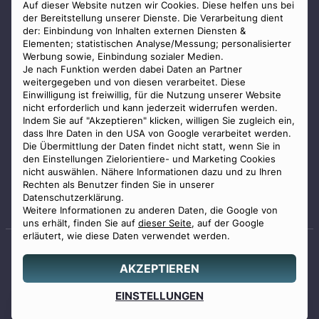
AGB
Auf dieser Website nutzen wir Cookies. Diese helfen uns bei
der Bereitstellung unserer Dienste. Die Verarbeitung dient
Impressum
der: Einbindung von Inhalten externen Diensten &
Elementen; statistischen Analyse/Messung; personalisierter
Datenschutz
Werbung sowie, Einbindung sozialer Medien.
Widerrufsbelehrung
Je nach Funktion werden dabei Daten an Partner
weitergegeben und von diesen verarbeitet. Diese
Zahlungsmöglichkeiten
Einwilligung ist freiwillig, für die Nutzung unserer Website
nicht erforderlich und kann jederzeit widerrufen werden.
Indem Sie auf "Akzeptieren" klicken, willigen Sie zugleich ein,
dass Ihre Daten in den USA von Google verarbeitet werden.
Die Übermittlung der Daten findet nicht statt, wenn Sie in
den Einstellungen Zielorientiere- und Marketing Cookies
nicht auswählen. Nähere Informationen dazu und zu Ihren
Staatlich geprüfter
Rechten als Benutzer finden Sie in unserer
Bestatter
Datenschutzerklärung.
Weitere Informationen zu anderen Daten, die Google von
uns erhält, finden Sie auf
dieser Seite
, auf der Google
erläutert, wie diese Daten verwendet werden.
AKZEPTIEREN
© 2026 Benu GmbH. Alle Rechte vorbehalten.
Angebot
EINSTELLUNGEN
0800 88 44 04
erstellen