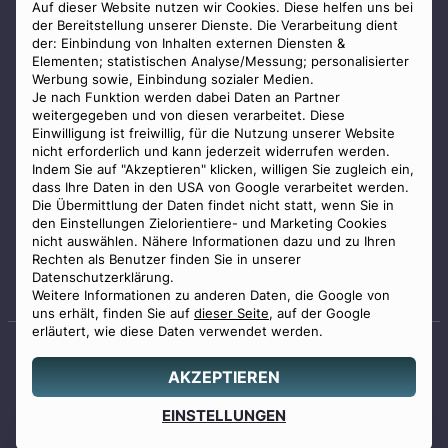
AGB
Auf dieser Website nutzen wir Cookies. Diese helfen uns bei
der Bereitstellung unserer Dienste. Die Verarbeitung dient
Impressum
der: Einbindung von Inhalten externen Diensten &
Elementen; statistischen Analyse/Messung; personalisierter
Datenschutz
Werbung sowie, Einbindung sozialer Medien.
Widerrufsbelehrung
Je nach Funktion werden dabei Daten an Partner
weitergegeben und von diesen verarbeitet. Diese
Zahlungsmöglichkeiten
Einwilligung ist freiwillig, für die Nutzung unserer Website
nicht erforderlich und kann jederzeit widerrufen werden.
Indem Sie auf "Akzeptieren" klicken, willigen Sie zugleich ein,
dass Ihre Daten in den USA von Google verarbeitet werden.
Die Übermittlung der Daten findet nicht statt, wenn Sie in
den Einstellungen Zielorientiere- und Marketing Cookies
nicht auswählen. Nähere Informationen dazu und zu Ihren
Staatlich geprüfter
Rechten als Benutzer finden Sie in unserer
Bestatter
Datenschutzerklärung.
Weitere Informationen zu anderen Daten, die Google von
uns erhält, finden Sie auf
dieser Seite
, auf der Google
erläutert, wie diese Daten verwendet werden.
AKZEPTIEREN
© 2026 Benu GmbH. Alle Rechte vorbehalten.
Angebot
EINSTELLUNGEN
0800 88 44 04
erstellen