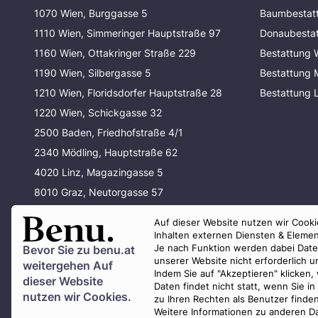
1070 Wien, Burggasse 5
Baumbestat
1110 Wien, Simmeringer Hauptstraße 97
Donaubesta
1160 Wien, Ottakringer Straße 229
Bestattung 
1190 Wien, Silbergasse 5
Bestattung
1210 Wien, Floridsdorfer Hauptstraße 28
Bestattung 
1220 Wien, Schickgasse 32
2500 Baden, Friedhofstraße 4/1
2340 Mödling, Hauptstraße 62
4020 Linz, Magazingasse 5
8010 Graz, Neutorgasse 57
80337 München, Waltherstraße 33
Auf dieser Website nutzen wir Cookie
80637 München, Baldurstraße 29
Inhalten externen Diensten & Elemen
Je nach Funktion werden dabei Daten 
Bevor Sie zu
benu.at
unserer Website nicht erforderlich 
weitergehen Auf
Indem Sie auf "Akzeptieren" klicken,
dieser Website
Daten findet nicht statt, wenn Sie 
nutzen wir Cookies.
zu Ihren Rechten als Benutzer finde
Weitere Informationen zu anderen Da