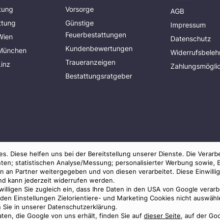
tung
Vorsorge
AGB
ttung
Günstige
Impressum
Feuerbestattungen
Wien
Datenschutz
Kundenbewertungen
 München
Widerrufsbeleh
Traueranzeigen
Linz
Zahlungsmöglic
Bestattungsratgeber
s. Diese helfen uns bei der Bereitstellung unserer Dienste. Die Verarb
ten; statistischen Analyse/Messung; personalisierter Werbung sowie, 
an Partner weitergegeben und von diesen verarbeitet. Diese Einwilligun
und kann jederzeit widerrufen werden.
 willigen Sie zugleich ein, dass Ihre Daten in den USA von Google verar
© 2026 Benu GmbH. Alle Rechte vorbehalten.
in den Einstellungen Zielorientiere- und Marketing Cookies nicht auswä
n Sie in unserer Datenschutzerklärung.
ten, die Google von uns erhält, finden Sie auf
dieser Seite
, auf der Go