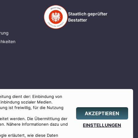
Staatlich geprüfter
Bestatter
rung
hkeiten
eitung dient der: Einbindung von
Einbindung sozialer Medien.
g ist freiwillig, für die Nutzung
AKZEPTIEREN
beitet werden. Die Übermittlung der
hlen. Nähere Informationen dazu und
EINSTELLUNGEN
ogle erläutert, wie diese Daten