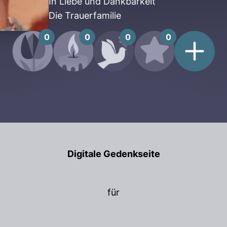
In Liebe und Dankbarkeit
Die Trauerfamilie
0
0
0
0
Digitale Gedenkseite
für