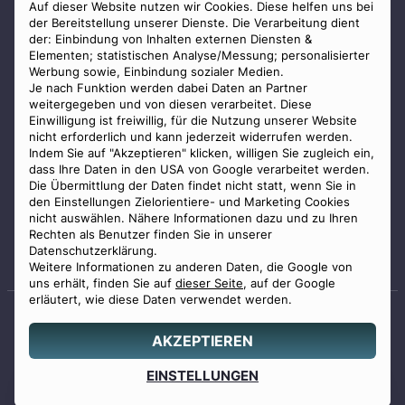
AGB
Auf dieser Website nutzen wir Cookies. Diese helfen uns bei
der Bereitstellung unserer Dienste. Die Verarbeitung dient
Impressum
der: Einbindung von Inhalten externen Diensten &
Elementen; statistischen Analyse/Messung; personalisierter
Datenschutz
Werbung sowie, Einbindung sozialer Medien.
Widerrufsbelehrung
Je nach Funktion werden dabei Daten an Partner
weitergegeben und von diesen verarbeitet. Diese
Zahlungsmöglichkeiten
Einwilligung ist freiwillig, für die Nutzung unserer Website
nicht erforderlich und kann jederzeit widerrufen werden.
Indem Sie auf "Akzeptieren" klicken, willigen Sie zugleich ein,
dass Ihre Daten in den USA von Google verarbeitet werden.
Die Übermittlung der Daten findet nicht statt, wenn Sie in
den Einstellungen Zielorientiere- und Marketing Cookies
nicht auswählen. Nähere Informationen dazu und zu Ihren
Staatlich geprüfter
Rechten als Benutzer finden Sie in unserer
Bestatter
Datenschutzerklärung.
Weitere Informationen zu anderen Daten, die Google von
uns erhält, finden Sie auf
dieser Seite
, auf der Google
erläutert, wie diese Daten verwendet werden.
AKZEPTIEREN
© 2026 Benu GmbH. Alle Rechte vorbehalten.
Angebot
EINSTELLUNGEN
0800 88 44 04
erstellen