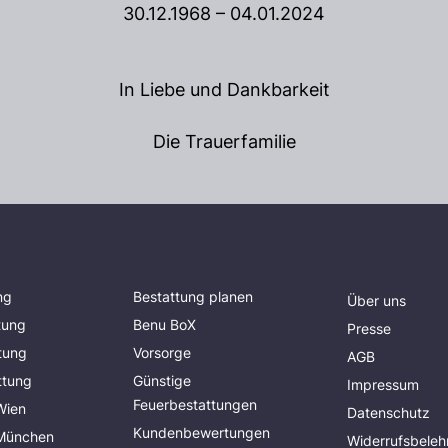
30.12.1968 – 04.01.2024
In Liebe und Dankbarkeit
Die Trauerfamilie
ng
Bestattung planen
Über uns
tung
Benu BoX
Presse
tung
Vorsorge
AGB
ttung
Günstige
Impressum
Feuerbestattungen
Wien
Datenschutz
Kundenbewertungen
 München
Widerrufsbeleh