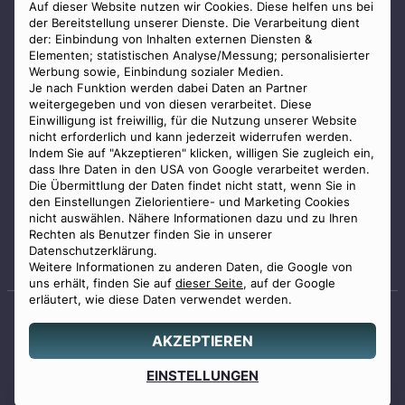
AGB
Auf dieser Website nutzen wir Cookies. Diese helfen uns bei
der Bereitstellung unserer Dienste. Die Verarbeitung dient
Impressum
der: Einbindung von Inhalten externen Diensten &
Elementen; statistischen Analyse/Messung; personalisierter
Datenschutz
Werbung sowie, Einbindung sozialer Medien.
Widerrufsbelehrung
Je nach Funktion werden dabei Daten an Partner
weitergegeben und von diesen verarbeitet. Diese
Zahlungsmöglichkeiten
Einwilligung ist freiwillig, für die Nutzung unserer Website
nicht erforderlich und kann jederzeit widerrufen werden.
Indem Sie auf "Akzeptieren" klicken, willigen Sie zugleich ein,
dass Ihre Daten in den USA von Google verarbeitet werden.
Die Übermittlung der Daten findet nicht statt, wenn Sie in
den Einstellungen Zielorientiere- und Marketing Cookies
nicht auswählen. Nähere Informationen dazu und zu Ihren
Staatlich geprüfter
Rechten als Benutzer finden Sie in unserer
Bestatter
Datenschutzerklärung.
Weitere Informationen zu anderen Daten, die Google von
uns erhält, finden Sie auf
dieser Seite
, auf der Google
erläutert, wie diese Daten verwendet werden.
AKZEPTIEREN
© 2026 Benu GmbH. Alle Rechte vorbehalten.
Angebot
EINSTELLUNGEN
0800 88 44 04
erstellen