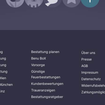
ng
Bestattung planen
Über uns
tung
Benu BoX
Presse
tung
Vorsorge
AGB
ttung
Günstige
Impressum
Feuerbestattungen
Wien
Datenschutz
Kundenbewertungen
 München
Widerrufsbeleh
Traueranzeigen
Linz
Zahlungsmöglic
Bestattungsratgeber