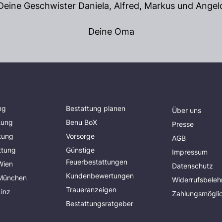
Deine Geschwister Daniela, Alfred, Markus und Angel
Deine Oma
ng
Bestattung planen
Über uns
tung
Benu BoX
Presse
tung
Vorsorge
AGB
ttung
Günstige
Impressum
Feuerbestattungen
Wien
Datenschutz
Kundenbewertungen
 München
Widerrufsbeleh
Traueranzeigen
Linz
Zahlungsmöglic
Bestattungsratgeber