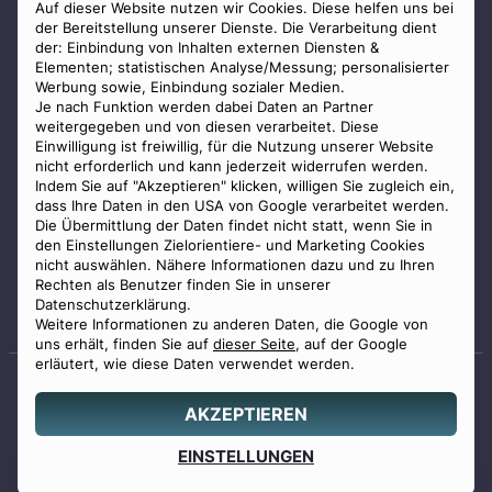
AGB
Auf dieser Website nutzen wir Cookies. Diese helfen uns bei
der Bereitstellung unserer Dienste. Die Verarbeitung dient
Impressum
der: Einbindung von Inhalten externen Diensten &
Elementen; statistischen Analyse/Messung; personalisierter
Datenschutz
Werbung sowie, Einbindung sozialer Medien.
Widerrufsbelehrung
Je nach Funktion werden dabei Daten an Partner
weitergegeben und von diesen verarbeitet. Diese
Zahlungsmöglichkeiten
Einwilligung ist freiwillig, für die Nutzung unserer Website
nicht erforderlich und kann jederzeit widerrufen werden.
Indem Sie auf "Akzeptieren" klicken, willigen Sie zugleich ein,
dass Ihre Daten in den USA von Google verarbeitet werden.
Die Übermittlung der Daten findet nicht statt, wenn Sie in
den Einstellungen Zielorientiere- und Marketing Cookies
nicht auswählen. Nähere Informationen dazu und zu Ihren
Staatlich geprüfter
Rechten als Benutzer finden Sie in unserer
Bestatter
Datenschutzerklärung.
Weitere Informationen zu anderen Daten, die Google von
uns erhält, finden Sie auf
dieser Seite
, auf der Google
erläutert, wie diese Daten verwendet werden.
AKZEPTIEREN
© 2026 Benu GmbH. Alle Rechte vorbehalten.
Angebot
EINSTELLUNGEN
0800 88 44 04
erstellen