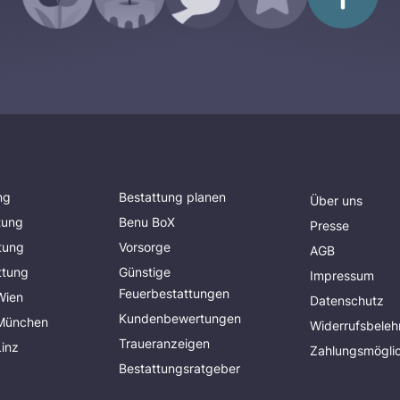
ng
Bestattung planen
Über uns
tung
Benu BoX
Presse
tung
Vorsorge
AGB
ttung
Günstige
Impressum
Feuerbestattungen
Wien
Datenschutz
Kundenbewertungen
 München
Widerrufsbeleh
Traueranzeigen
Linz
Zahlungsmöglic
Bestattungsratgeber