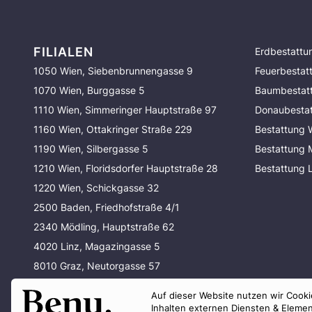
FILIALEN
Erdbestattu
1050 Wien, Siebenbrunnengasse 9
Feuerbestat
1070 Wien, Burggasse 5
Baumbestat
1110 Wien, Simmeringer Hauptstraße 97
Donaubesta
1160 Wien, Ottakringer Straße 229
Bestattung 
1190 Wien, Silbergasse 5
Bestattung
1210 Wien, Floridsdorfer Hauptstraße 28
Bestattung 
1220 Wien, Schickgasse 32
2500 Baden, Friedhofstraße 4/1
2340 Mödling, Hauptstraße 62
4020 Linz, Magazingasse 5
8010 Graz, Neutorgasse 57
80337 München, Waltherstraße 33
Auf dieser Website nutzen wir Cookie
80637 München, Baldurstraße 29
Inhalten externen Diensten & Elemen