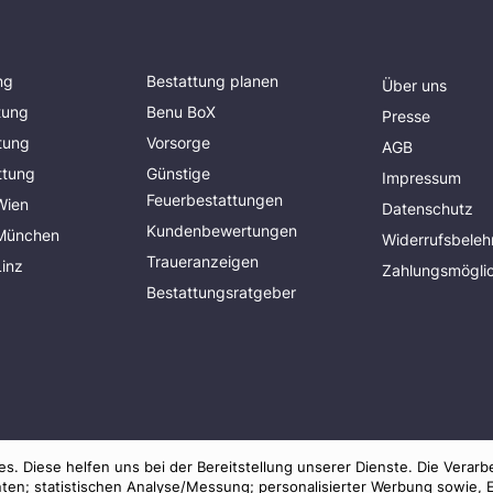
ng
Bestattung planen
Über uns
tung
Benu BoX
Presse
tung
Vorsorge
AGB
ttung
Günstige
Impressum
Feuerbestattungen
Wien
Datenschutz
Kundenbewertungen
 München
Widerrufsbeleh
Traueranzeigen
Linz
Zahlungsmöglic
Bestattungsratgeber
s. Diese helfen uns bei der Bereitstellung unserer Dienste. Die Verarb
ten; statistischen Analyse/Messung; personalisierter Werbung sowie, 