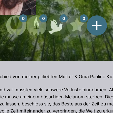
0
0
0
0
chied von meiner geliebten Mutter & Oma Pauline Kie
und wir mussten viele schwere Verluste hinnehmen. Al
ie müsse an einem bösartigen Melanom sterben. Diese
u lassen, beschloss sie, das Beste aus der Zeit zu m
volle Zeit miteinander zu verbringen, die Welt zu e