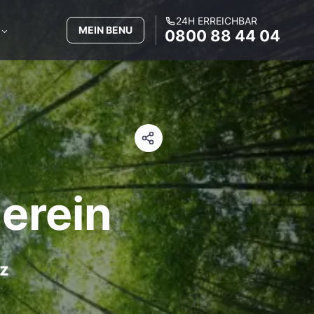
24H ERREICHBAR
MEIN BENU
0800 88 44 04
ierein
az