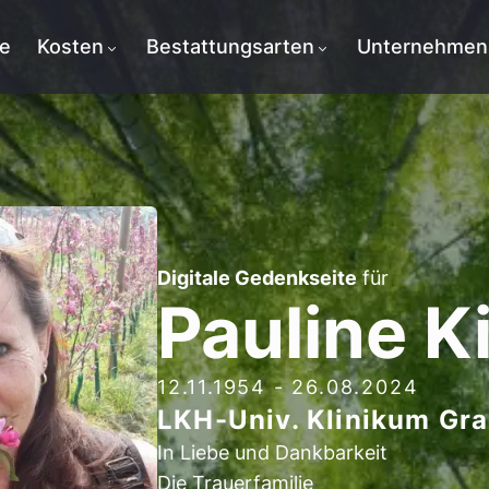
te
Kosten
Bestattungsarten
Unternehmen
Digitale Gedenkseite
für
Pauline K
12.11.1954
-
26.08.2024
LKH-Univ. Klinikum Gr
In Liebe und Dankbarkeit
Die Trauerfamilie