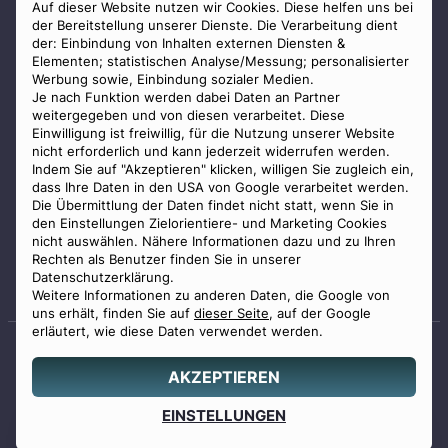
AGB
Auf dieser Website nutzen wir Cookies. Diese helfen uns bei
der Bereitstellung unserer Dienste. Die Verarbeitung dient
Impressum
der: Einbindung von Inhalten externen Diensten &
Elementen; statistischen Analyse/Messung; personalisierter
Datenschutz
Werbung sowie, Einbindung sozialer Medien.
Widerrufsbelehrung
Je nach Funktion werden dabei Daten an Partner
weitergegeben und von diesen verarbeitet. Diese
Zahlungsmöglichkeiten
Einwilligung ist freiwillig, für die Nutzung unserer Website
nicht erforderlich und kann jederzeit widerrufen werden.
Indem Sie auf "Akzeptieren" klicken, willigen Sie zugleich ein,
dass Ihre Daten in den USA von Google verarbeitet werden.
Die Übermittlung der Daten findet nicht statt, wenn Sie in
den Einstellungen Zielorientiere- und Marketing Cookies
nicht auswählen. Nähere Informationen dazu und zu Ihren
Staatlich geprüfter
Rechten als Benutzer finden Sie in unserer
Bestatter
Datenschutzerklärung.
Weitere Informationen zu anderen Daten, die Google von
uns erhält, finden Sie auf
dieser Seite
, auf der Google
erläutert, wie diese Daten verwendet werden.
AKZEPTIEREN
© 2026 Benu GmbH. Alle Rechte vorbehalten.
Angebot
EINSTELLUNGEN
0800 88 44 04
erstellen