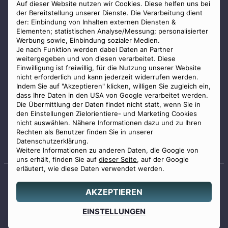
AGB
Auf dieser Website nutzen wir Cookies. Diese helfen uns bei
der Bereitstellung unserer Dienste. Die Verarbeitung dient
Impressum
der: Einbindung von Inhalten externen Diensten &
Elementen; statistischen Analyse/Messung; personalisierter
Datenschutz
Werbung sowie, Einbindung sozialer Medien.
Widerrufsbelehrung
Je nach Funktion werden dabei Daten an Partner
weitergegeben und von diesen verarbeitet. Diese
Zahlungsmöglichkeiten
Einwilligung ist freiwillig, für die Nutzung unserer Website
nicht erforderlich und kann jederzeit widerrufen werden.
Indem Sie auf "Akzeptieren" klicken, willigen Sie zugleich ein,
dass Ihre Daten in den USA von Google verarbeitet werden.
Die Übermittlung der Daten findet nicht statt, wenn Sie in
den Einstellungen Zielorientiere- und Marketing Cookies
nicht auswählen. Nähere Informationen dazu und zu Ihren
Staatlich geprüfter
Rechten als Benutzer finden Sie in unserer
Bestatter
Datenschutzerklärung.
Weitere Informationen zu anderen Daten, die Google von
uns erhält, finden Sie auf
dieser Seite
, auf der Google
erläutert, wie diese Daten verwendet werden.
AKZEPTIEREN
© 2026 Benu GmbH. Alle Rechte vorbehalten.
Angebot
EINSTELLUNGEN
0800 88 44 04
erstellen