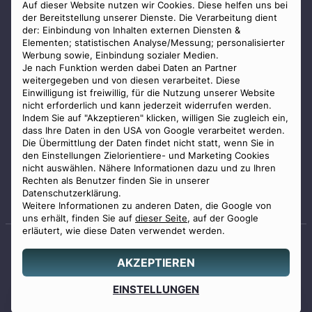
AGB
Auf dieser Website nutzen wir Cookies. Diese helfen uns bei
der Bereitstellung unserer Dienste. Die Verarbeitung dient
Impressum
der: Einbindung von Inhalten externen Diensten &
Elementen; statistischen Analyse/Messung; personalisierter
Datenschutz
Werbung sowie, Einbindung sozialer Medien.
Widerrufsbelehrung
Je nach Funktion werden dabei Daten an Partner
weitergegeben und von diesen verarbeitet. Diese
Zahlungsmöglichkeiten
Einwilligung ist freiwillig, für die Nutzung unserer Website
nicht erforderlich und kann jederzeit widerrufen werden.
Indem Sie auf "Akzeptieren" klicken, willigen Sie zugleich ein,
dass Ihre Daten in den USA von Google verarbeitet werden.
Die Übermittlung der Daten findet nicht statt, wenn Sie in
den Einstellungen Zielorientiere- und Marketing Cookies
nicht auswählen. Nähere Informationen dazu und zu Ihren
Staatlich geprüfter
Rechten als Benutzer finden Sie in unserer
Bestatter
Datenschutzerklärung.
Weitere Informationen zu anderen Daten, die Google von
uns erhält, finden Sie auf
dieser Seite
, auf der Google
erläutert, wie diese Daten verwendet werden.
AKZEPTIEREN
© 2026 Benu GmbH. Alle Rechte vorbehalten.
Angebot
EINSTELLUNGEN
0800 88 44 04
erstellen