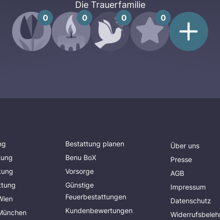
Die Trauerfamilie
0
0
0
0
ng
Bestattung planen
Über uns
tung
Benu BoX
Presse
tung
Vorsorge
AGB
ttung
Günstige
Impressum
Feuerbestattungen
Wien
Datenschutz
Kundenbewertungen
 München
Widerrufsbeleh