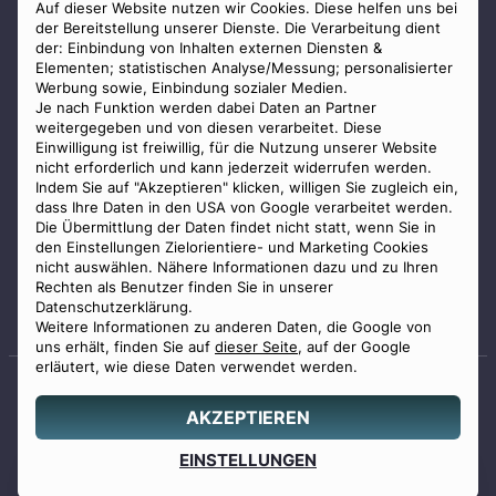
AGB
Auf dieser Website nutzen wir Cookies. Diese helfen uns bei
der Bereitstellung unserer Dienste. Die Verarbeitung dient
Impressum
der: Einbindung von Inhalten externen Diensten &
Elementen; statistischen Analyse/Messung; personalisierter
Datenschutz
Werbung sowie, Einbindung sozialer Medien.
Widerrufsbelehrung
Je nach Funktion werden dabei Daten an Partner
weitergegeben und von diesen verarbeitet. Diese
Zahlungsmöglichkeiten
Einwilligung ist freiwillig, für die Nutzung unserer Website
nicht erforderlich und kann jederzeit widerrufen werden.
Indem Sie auf "Akzeptieren" klicken, willigen Sie zugleich ein,
dass Ihre Daten in den USA von Google verarbeitet werden.
Die Übermittlung der Daten findet nicht statt, wenn Sie in
den Einstellungen Zielorientiere- und Marketing Cookies
nicht auswählen. Nähere Informationen dazu und zu Ihren
Staatlich geprüfter
Rechten als Benutzer finden Sie in unserer
Bestatter
Datenschutzerklärung.
Weitere Informationen zu anderen Daten, die Google von
uns erhält, finden Sie auf
dieser Seite
, auf der Google
erläutert, wie diese Daten verwendet werden.
AKZEPTIEREN
© 2026 Benu GmbH. Alle Rechte vorbehalten.
Angebot
EINSTELLUNGEN
0800 88 44 04
erstellen