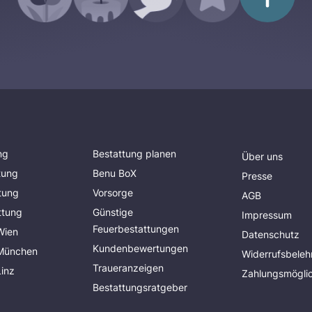
ng
Bestattung planen
Über uns
tung
Benu BoX
Presse
tung
Vorsorge
AGB
ttung
Günstige
Impressum
Feuerbestattungen
Wien
Datenschutz
Kundenbewertungen
 München
Widerrufsbeleh
Traueranzeigen
Linz
Zahlungsmöglic
Bestattungsratgeber