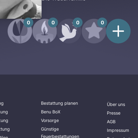
0
0
0
0
ng
Bestattung planen
Über uns
tung
Benu BoX
Presse
tung
Vorsorge
AGB
ttung
Günstige
Impressum
Feuerbestattungen
Wien