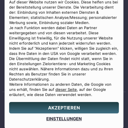
AGB
Auf dieser Website nutzen wir Cookies. Diese helfen uns bei
der Bereitstellung unserer Dienste. Die Verarbeitung dient
Impressum
der: Einbindung von Inhalten externen Diensten &
Elementen; statistischen Analyse/Messung; personalisierter
Datenschutz
Werbung sowie, Einbindung sozialer Medien.
Widerrufsbelehrung
Je nach Funktion werden dabei Daten an Partner
weitergegeben und von diesen verarbeitet. Diese
Zahlungsmöglichkeiten
Einwilligung ist freiwillig, für die Nutzung unserer Website
nicht erforderlich und kann jederzeit widerrufen werden.
Indem Sie auf "Akzeptieren" klicken, willigen Sie zugleich ein,
dass Ihre Daten in den USA von Google verarbeitet werden.
Die Übermittlung der Daten findet nicht statt, wenn Sie in
den Einstellungen Zielorientiere- und Marketing Cookies
nicht auswählen. Nähere Informationen dazu und zu Ihren
Staatlich geprüfter
Rechten als Benutzer finden Sie in unserer
Bestatter
Datenschutzerklärung.
Weitere Informationen zu anderen Daten, die Google von
uns erhält, finden Sie auf
dieser Seite
, auf der Google
erläutert, wie diese Daten verwendet werden.
AKZEPTIEREN
© 2026 Benu GmbH. Alle Rechte vorbehalten.
Angebot
EINSTELLUNGEN
0800 88 44 04
erstellen