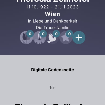
11.10.1922
-
21.11.2023
Wien
In Liebe und Dankbarkeit
Die Trauerfamilie
0
0
0
0
Digitale Gedenkseite
für