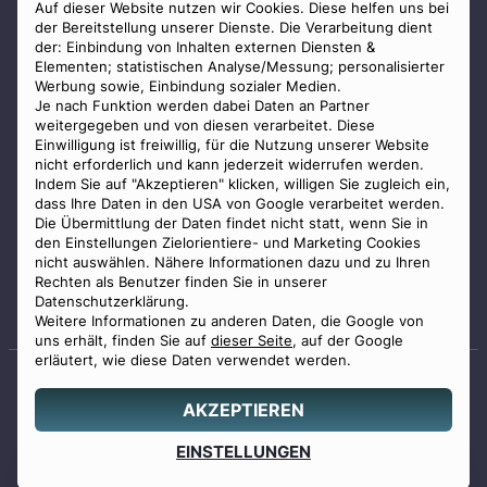
AGB
Auf dieser Website nutzen wir Cookies. Diese helfen uns bei
der Bereitstellung unserer Dienste. Die Verarbeitung dient
Impressum
der: Einbindung von Inhalten externen Diensten &
Elementen; statistischen Analyse/Messung; personalisierter
Datenschutz
Werbung sowie, Einbindung sozialer Medien.
Widerrufsbelehrung
Je nach Funktion werden dabei Daten an Partner
weitergegeben und von diesen verarbeitet. Diese
Zahlungsmöglichkeiten
Einwilligung ist freiwillig, für die Nutzung unserer Website
nicht erforderlich und kann jederzeit widerrufen werden.
Indem Sie auf "Akzeptieren" klicken, willigen Sie zugleich ein,
dass Ihre Daten in den USA von Google verarbeitet werden.
Die Übermittlung der Daten findet nicht statt, wenn Sie in
den Einstellungen Zielorientiere- und Marketing Cookies
nicht auswählen. Nähere Informationen dazu und zu Ihren
Staatlich geprüfter
Rechten als Benutzer finden Sie in unserer
Bestatter
Datenschutzerklärung.
Weitere Informationen zu anderen Daten, die Google von
uns erhält, finden Sie auf
dieser Seite
, auf der Google
erläutert, wie diese Daten verwendet werden.
AKZEPTIEREN
© 2026 Benu GmbH. Alle Rechte vorbehalten.
Angebot
EINSTELLUNGEN
0800 88 44 04
erstellen