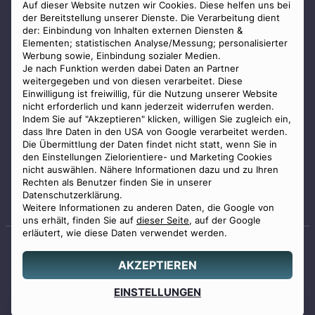
AGB
Auf dieser Website nutzen wir Cookies. Diese helfen uns bei
der Bereitstellung unserer Dienste. Die Verarbeitung dient
Impressum
der: Einbindung von Inhalten externen Diensten &
Elementen; statistischen Analyse/Messung; personalisierter
Datenschutz
Werbung sowie, Einbindung sozialer Medien.
Widerrufsbelehrung
Je nach Funktion werden dabei Daten an Partner
weitergegeben und von diesen verarbeitet. Diese
Zahlungsmöglichkeiten
Einwilligung ist freiwillig, für die Nutzung unserer Website
nicht erforderlich und kann jederzeit widerrufen werden.
Indem Sie auf "Akzeptieren" klicken, willigen Sie zugleich ein,
dass Ihre Daten in den USA von Google verarbeitet werden.
Die Übermittlung der Daten findet nicht statt, wenn Sie in
den Einstellungen Zielorientiere- und Marketing Cookies
nicht auswählen. Nähere Informationen dazu und zu Ihren
Staatlich geprüfter
Rechten als Benutzer finden Sie in unserer
Bestatter
Datenschutzerklärung.
Weitere Informationen zu anderen Daten, die Google von
uns erhält, finden Sie auf
dieser Seite
, auf der Google
erläutert, wie diese Daten verwendet werden.
AKZEPTIEREN
© 2026 Benu GmbH. Alle Rechte vorbehalten.
Angebot
EINSTELLUNGEN
0800 88 44 04
erstellen