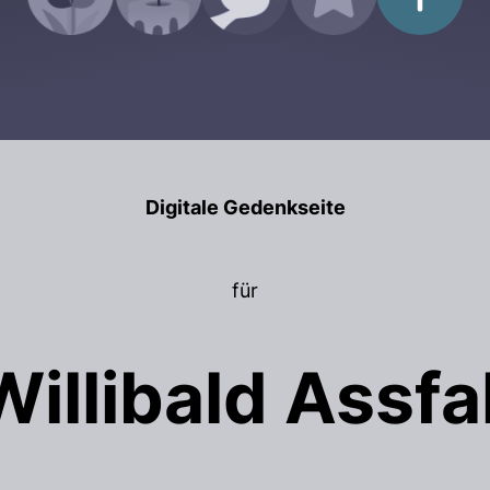
Digitale Gedenkseite
für
Willibald Assfal