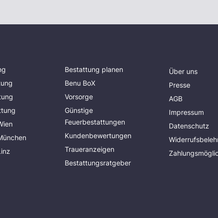
ng
Bestattung planen
Über uns
tung
Benu BoX
Presse
tung
Vorsorge
AGB
ttung
Günstige
Impressum
Feuerbestattungen
Wien
Datenschutz
Kundenbewertungen
 München
Widerrufsbeleh
Traueranzeigen
Linz
Zahlungsmöglic
Bestattungsratgeber