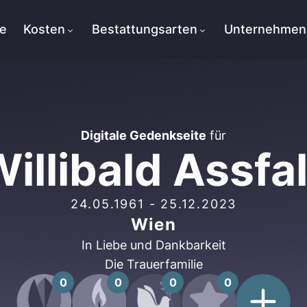
te
Kosten
Bestattungsarten
Unternehmen
Digitale Gedenkseite
für
illibald Assfal
24.05.1961
-
25.12.2023
Wien
In Liebe und Dankbarkeit
Die Trauerfamilie
0
0
0
0