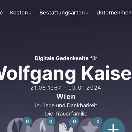
te
Kosten
Bestattungsarten
Unternehmen
Digitale Gedenkseite
für
olfgang Kaise
21.05.1967
-
09.01.2024
Wien
In Liebe und Dankbarkeit
Die Trauerfamilie
0
0
0
0