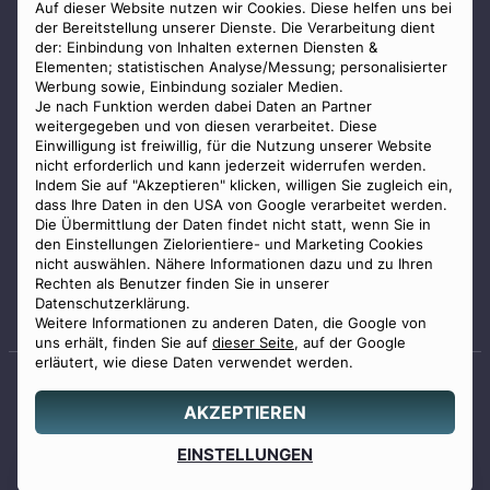
AGB
Auf dieser Website nutzen wir Cookies. Diese helfen uns bei
der Bereitstellung unserer Dienste. Die Verarbeitung dient
Impressum
der: Einbindung von Inhalten externen Diensten &
Elementen; statistischen Analyse/Messung; personalisierter
Datenschutz
Werbung sowie, Einbindung sozialer Medien.
Widerrufsbelehrung
Je nach Funktion werden dabei Daten an Partner
weitergegeben und von diesen verarbeitet. Diese
Zahlungsmöglichkeiten
Einwilligung ist freiwillig, für die Nutzung unserer Website
nicht erforderlich und kann jederzeit widerrufen werden.
Indem Sie auf "Akzeptieren" klicken, willigen Sie zugleich ein,
dass Ihre Daten in den USA von Google verarbeitet werden.
Die Übermittlung der Daten findet nicht statt, wenn Sie in
den Einstellungen Zielorientiere- und Marketing Cookies
nicht auswählen. Nähere Informationen dazu und zu Ihren
Staatlich geprüfter
Rechten als Benutzer finden Sie in unserer
Bestatter
Datenschutzerklärung.
Weitere Informationen zu anderen Daten, die Google von
uns erhält, finden Sie auf
dieser Seite
, auf der Google
erläutert, wie diese Daten verwendet werden.
AKZEPTIEREN
© 2026 Benu GmbH. Alle Rechte vorbehalten.
Angebot
EINSTELLUNGEN
0800 88 44 04
erstellen