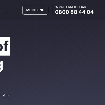
24H ERREICHBAR
MEIN BENU
0800 88 44 04
of
g
r Sie