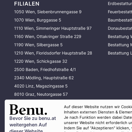
FILIALEN
Erdbestattu
1050 Wien, Siebenbrunnengasse 9
Feuerbestat
1070 Wien, Burggasse 5
Baumbestat
1110 Wien, Simmeringer Hauptstraße 97
Donaubesta
1160 Wien, Ottakringer Straße 229
Bestattung 
1190 Wien, Silbergasse 5
Bestattung
1210 Wien, Floridsdorfer Hauptstraße 28
Bestattung 
1220 Wien, Schickgasse 32
2500 Baden, Friedhofstraße 4/1
2340 Mödling, Hauptstraße 62
4020 Linz, Magazingasse 5
8010 Graz, Neutorgasse 57
80337 München, Waltherstraße 33
Auf dieser Website nutzen wir Cookie
80637 München, Baldurstraße 29
Inhalten externen Diensten & Elemen
Je nach Funktion werden dabei Daten 
Bevor Sie zu
benu.at
unserer Website nicht erforderlich 
weitergehen Auf
Indem Sie auf "Akzeptieren" klicken,
dieser Website