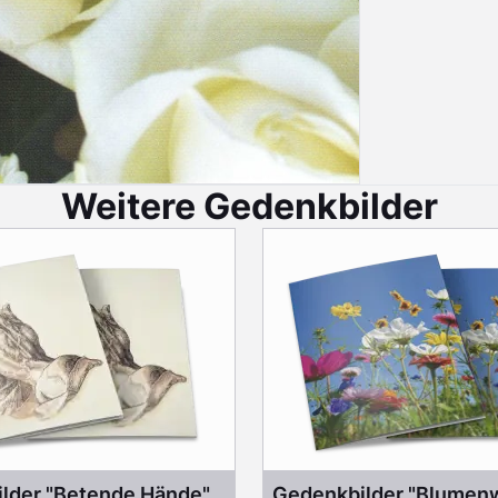
Weitere Gedenkbilder
lder "Betende Hände"
Gedenkbilder "Blumen