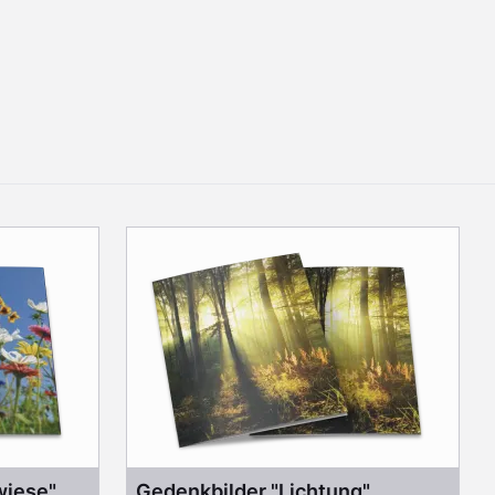
wiese"
Gedenkbilder "Lichtung"