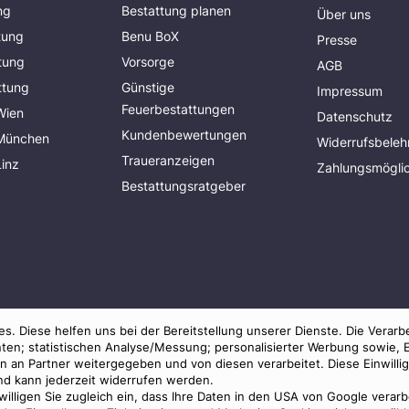
ng
Bestattung planen
Über uns
tung
Benu BoX
Presse
tung
Vorsorge
AGB
ttung
Günstige
Impressum
Feuerbestattungen
Wien
Datenschutz
Kundenbewertungen
 München
Widerrufsbeleh
Traueranzeigen
Linz
Zahlungsmöglic
Bestattungsratgeber
s. Diese helfen uns bei der Bereitstellung unserer Dienste. Die Verarb
ten; statistischen Analyse/Messung; personalisierter Werbung sowie, 
an Partner weitergegeben und von diesen verarbeitet. Diese Einwilligun
und kann jederzeit widerrufen werden.
 willigen Sie zugleich ein, dass Ihre Daten in den USA von Google verar
© 2026 Benu GmbH. Alle Rechte vorbehalten.