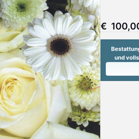
€ 100,0
Bestattun
und voll