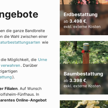
angebote
Erdbestattung
3.498
€
ab
,
exkl. externe Kosten
hnen die ganze Bandbreite
en die Wahl zwischen einer
aturbestattungsarten
wie
die Möglichkeit, die
Urne
 verwahren
. Darüber
zigartigen
Baumbestattung
attung
).
3.398
€
ab
,
exkl. externe Kosten
r Filialen
. Auf Wunsch
lfsheim-Fünfhaus. In
arentes Online-Angebot