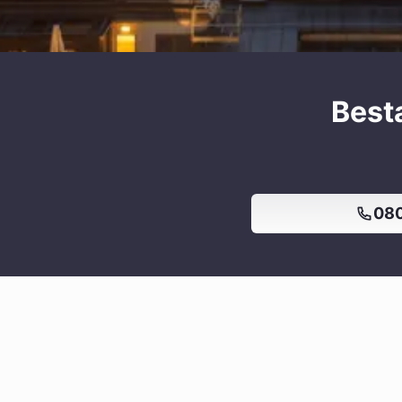
Best
080