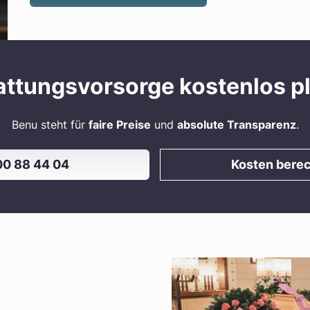
attungsvorsorge kostenlos p
Benu steht für
faire Preise
und
absolute Transparenz
.
0 88 44 04
Kosten bere