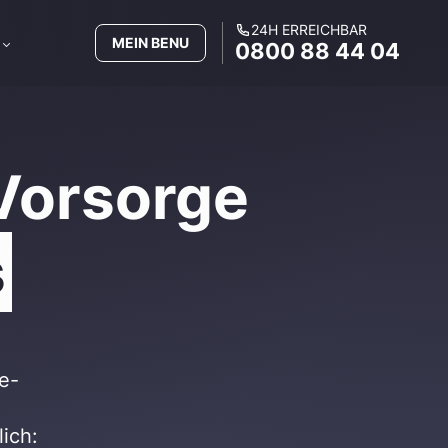
24H ERREICHBAR
MEIN BENU
0800 88 44 04
Vorsorge
s
e-
ich: