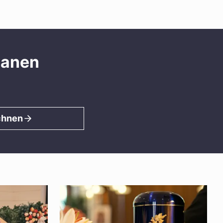
lanen
chnen