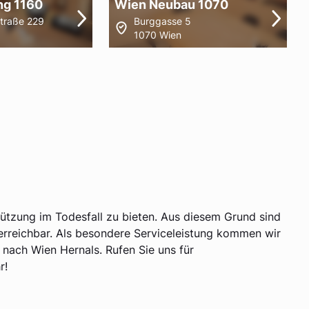
ng 1160
Wien Neubau 1070
Straße 229
Burggasse 5
1070 Wien
tützung im Todesfall zu bieten. Aus diesem Grund sind
erreichbar. Als besondere Serviceleistung kommen wir
 nach Wien Hernals. Rufen Sie uns für
r!