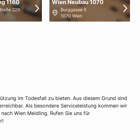
ng 1160
Wien Neubau 1070
Straße 229
Burggasse 5
1070 Wien
tützung im Todesfall zu bieten. Aus diesem Grund sind
erreichbar. Als besondere Serviceleistung kommen wir
 nach Wien Meidling. Rufen Sie uns für
r!