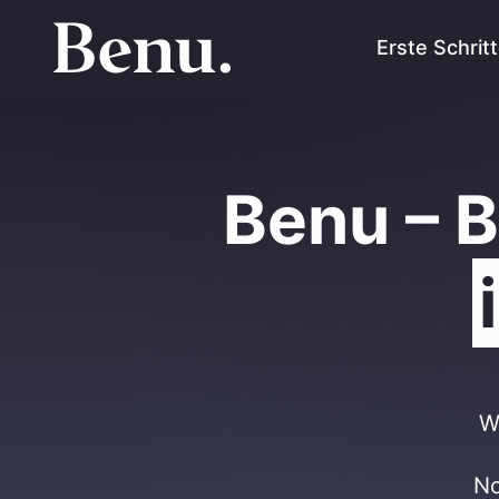
Erste Schrit
Benu – 
W
No