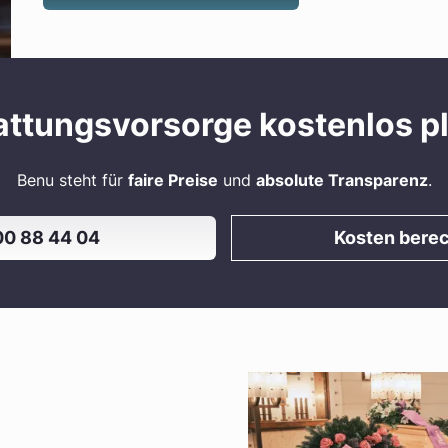
attungsvorsorge kostenlos p
Benu steht für
faire Preise
und
absolute Transparenz
.
0 88 44 04
Kosten bere