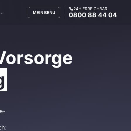
24H ERREICHBAR
MEIN BENU
0800 88 44 04
Vorsorge
g
e-
ch: