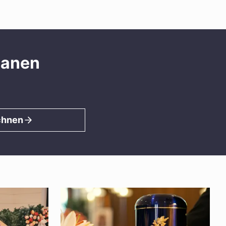
lanen
chnen