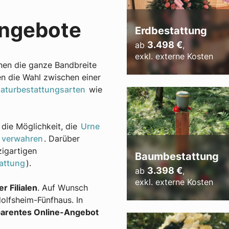
angebote
Erdbestattung
3.498
€
ab
,
exkl. externe Kosten
hnen die ganze Bandbreite
en die Wahl zwischen einer
aturbestattungsarten
wie
die Möglichkeit, die
Urne
 verwahren
. Darüber
zigartigen
Baumbestattung
attung
).
3.398
€
ab
,
exkl. externe Kosten
r Filialen
. Auf Wunsch
lfsheim-Fünfhaus. In
arentes Online-Angebot