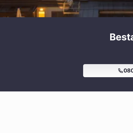
Best
080